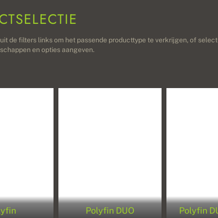
CTSELECTIE
t de filters links om het passende producttype te verkrijgen, of selec
schappen en opties aangeven.
lyfin
Polyfin DUO
Polyfin