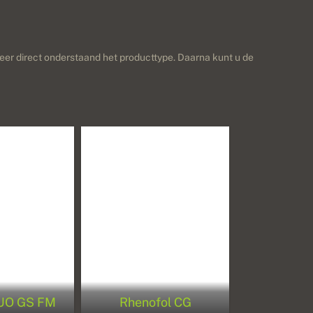
teer direct onderstaand het producttype. Daarna kunt u de
 DUO GS FM
Rhenofol CG