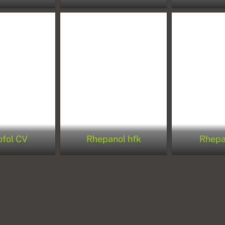
ofol CV
Rhepanol hfk
Rhep