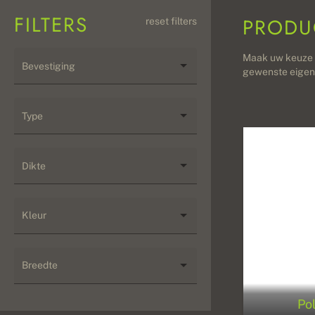
FILTERS
PRODU
reset filters
Maak uw keuze ui
Bevestiging
gewenste eigen
Type
Dikte
Kleur
Breedte
Po